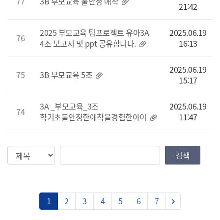
77
3B 부모교육 불안정 애착
21:42
2025 부모교육 팀프로젝트 유아3A
2025.06.19
76
4조 보고서 및 ppt 공유합니다.
16:13
2025.06.19
75
3B 부모교육 5조
15:17
3A _부모교육_3조
2025.06.19
74
학기초불안정한애착을경험한아이
11:47
검색조건
검색값
검색
다음
1
2
3
4
5
6
7
keyboard_arrow_right