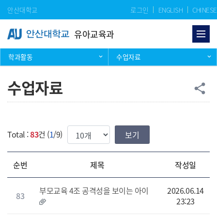
Skip Menu
안산대학교
로그인
ENGLISH
CHINESE
유아교육과
학과활동
수업자료
수업자료
공
share
한번에 보여질 게시물 갯수
Total :
83
건 (
1
/9)
순번
제목
작성일
부모교육 4조 공격성을 보이는 아이
2026.06.14
83
23:23