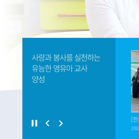
포토갤러리
사랑과 봉사를 실천하는
유능한 영유아 교사
양성
[전체] 2025학년도 3학년 보육실습 특강(4.17)
[전체] 2026년도 유아교육과 종강식
pause
2026-07-02
202