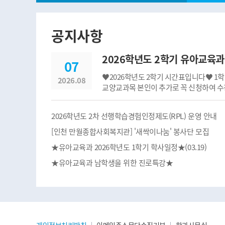
공지사항, 퀵메뉴 및 배너
공지사항
2026학년도 2학기 유아교육과 
07
♥2026학년도 2학기 시간표입니다♥ 1학년 학생들은 수요일에
2026.08
교양교과목 본인이 추가로 꼭 신청하여 
수 있습니다. 성인학습자반 분들은 교양 교과목(필수 기독교교과목 포함)
중 원격(100% 동영상)으로 꼭
2026학년도 2차 선행학습경험인정제도(RPL) 운영 안내
[인천 만월종합사회복지관] '새싹이나눔' 봉사단 모집
★유아교육과 2026학년도 1학기 학사일정★(03.19)
★유아교육과 남학생을 위한 진로특강★
개인정보처리방침
이메일주소무단수집거부
학과사무실