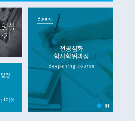
Banner
Banner
브영상
가기
사일정
어린이집
pause
1