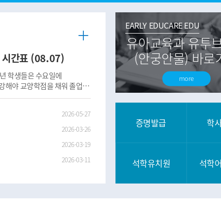
EARLY EDUCARE EDU
유아교육과 유투
(안궁안물) 바로
시간표 (08.07)
more
수강해야 교양학점을 채워 졸업할
퀵 메뉴
2026-05-27
증명발급
학
2026-03-26
2026-03-19
2026-03-11
석학유치원
석학