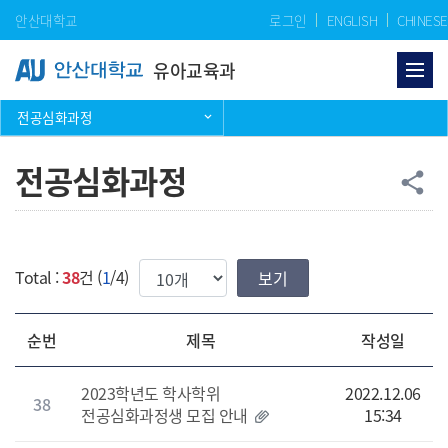
Skip Menu
안산대학교
로그인
ENGLISH
CHINESE
유아교육과
전공심화과정
전공심화과정
공
share
한번에 보여질 게시물 갯수
Total :
38
건 (
1
/4)
순번
제목
작성일
2023학년도 학사학위
2022.12.06
38
전공심화과정생 모집 안내
15:34