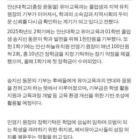
(
)
안산대학교
총장 윤동열
유아교육과는 졸업생과 지역 유치
,
원장의 기부가 이어져서
학과의 소속감과 지역사회의 두터
.
운 신뢰를 다시금 확인하는 계기가 되고 있다고 전했다
2025
2
01
학년도
학기에는 안산대학교 유아교육과
학번 졸업
1
.
생 송지선 동문이 학과 발전을 위해
천만원을 기부했다
또
1
100
한
학기에는 안산 하늘유치원 민영기 원장이 매년
만원
2
,
10
씩
회
총
년간 장학금을 지정 기탁하는 장기 약정을 체결
,
1
.
했으며
올해
학기에 첫 장학금이 수여되었다
송지선 동문의 기부는 후배들에게 유아교육과의 연대와 응원
,
을 전하고자 하는 뜻에서 이루어졌으며
기부금은 학생 활동
지원과 교육과정 개발 등 교육 환경 개선을 위한 기반 조성에
.
활용될 예정이다
민영기 원장의 장학기탁은 학업에 성실히 임하며 모범이 되
,
는 학생을 격려하기 위한 취지로
예비유아교사들의 성장 의
.
지를 북돋우는 역할을 하고 있다