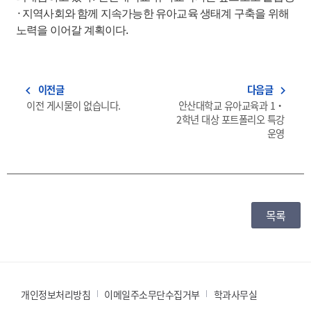
·
지역사회와 함께 지속가능한 유아교육 생태계 구축을 위해
.
노력을 이어갈 계획이다
이전글
다음글
navigate_before
navigate_next
이전 게시물이 없습니다.
안산대학교 유아교육과 1‧
2학년 대상 포트폴리오 특강
운영
목록
개인정보처리방침
이메일주소무단수집거부
학과사무실