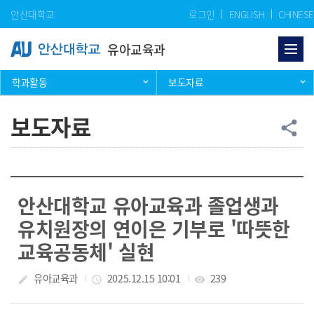
Skip Menu
안산대학교
로그인
ENGLISH
CHINESE
유아교육과
학과활동
보도자료
보도자료
공
share
안산대학교 유아교육과 졸업생과
유치원장의 연이은 기부로 '따뜻한
교육공동체' 실현
작성자
유아교육과
작성일
2025.12.15 10:01
조회수
239
create
access_time
visibility