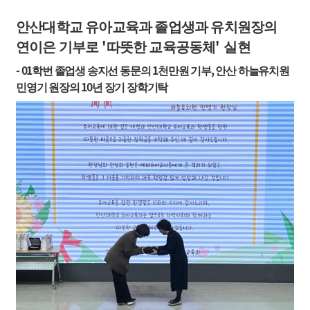
안산대학교 유아교육과 졸업생과 유치원장의
'
'
연이은 기부로
따뜻한 교육공동체
실현
- 01
1
,
학번 졸업생 송지선 동문의
천만원 기부
안산 하늘유치원
10
민영기 원장의
년 장기 장학기탁