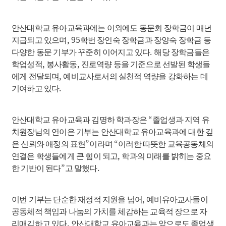
안산대학교 유아교육과에는 이외에도 동문회 장학금이 매년
, 95
지급되고 있으며
학번 장인숙 장학금과 장양숙 장학금 등
.
다양한 동문 기부가 꾸준히 이어지고 있다
해당 장학금들은
,
,
학업성적
봉사활동
진로역량 등을 기준으로 선발된 학생들
,
에게 전달되며
예비교사로서의 실천적 역량을 강화하는 데
.
기여하고 있다
“
안산대학교 유아교육과 김명하 학과장은
졸업생과 지역 유
치원장님의 연이은 기부는 안산대학교 유아교육과에 대한 깊
”
“
은 신뢰와 애정의 표현
이라며
이러한 따뜻한 교육공동체의
,
연결은 학생들에게 큰 힘이 되고
학과의 미래를 밝히는 중요
”
.
한 기반이 된다
고 말했다
,
이번 기부는 단순한 재정적 지원을 넘어
예비유아교사들이
공동체적 책임과 나눔의 가치를 체감하는 교육적 장으로 자
.
리매김하고 있다
안산대학교 유아교육과는 앞으로도 졸업생