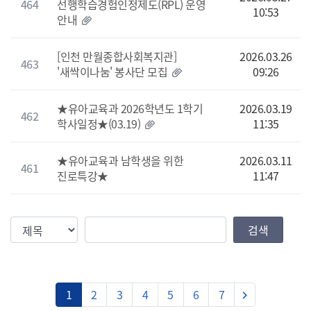
464
선행학습경험인정제도(RPL) 운영
10:53
안내
[인천 만월종합사회복지관]
2026.03.26
463
'새싹이나눔' 봉사단 모집
09:26
★유아교육과 2026학년도 1학기
2026.03.19
462
학사일정★(03.19)
11:35
★유아교육과 남학생을 위한
2026.03.11
461
진로특강★
11:47
검색조건
검색값
검색
다음
1
2
3
4
5
6
7
keyboard_arrow_right