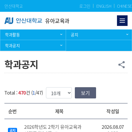
Skip Menu
안산대학교
로그인
ENGLISH
CHINESE
유아교육과
학과활동
공지
학과공지
학과공지
공
share
한번에 보여질 게시물 갯수
Total :
470
건 (
1
/47)
순번
제목
작성일
2026학년도 2학기 유아교육과
2026.08.07
공지