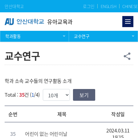
Skip Menu
안산대학교
로그인
ENGLISH
CHINESE
유아교육과
학과활동
교수연구
교수연구
공
share
학과 소속 교수들의 연구활동 소개
한번에 보여질 게시물 갯수
Total :
35
건 (
1
/4)
순번
제목
작성일
2024.03.11
35
어린이 없는 어린이날
19:15