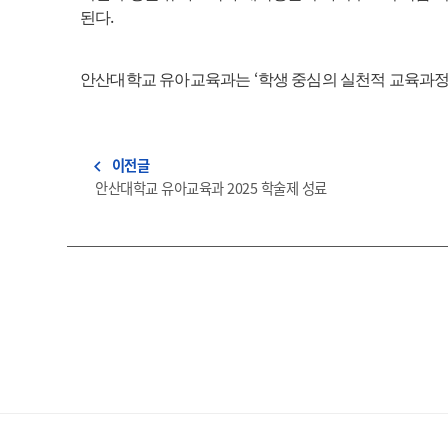
.
된다
‘
안산대학교 유아교육과는
학생 중심의 실천적 교육과
이전글
navigate_before
안산대학교 유아교육과 2025 학술제 성료