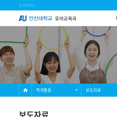
Skip Menu
안산대학교
유아교육과
메인
학과활동
보도자료
home
보도자료