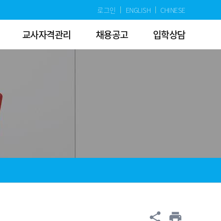
로그인
ENGLISH
CHINESE
교사자격관리
채용공고
입학상담
공유
share
print