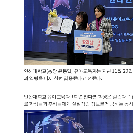
(
)
11
20
안산대학교
총장 윤동열
유아교육과는 지난
월
일
.
과 역량을 다시 한번 입증했다고 전했다
3
안산대학교 유아교육과
학년 안다연 학생은 실습과 수
료 학생들과 후배들에게 실질적인 정보를 제공하는 동