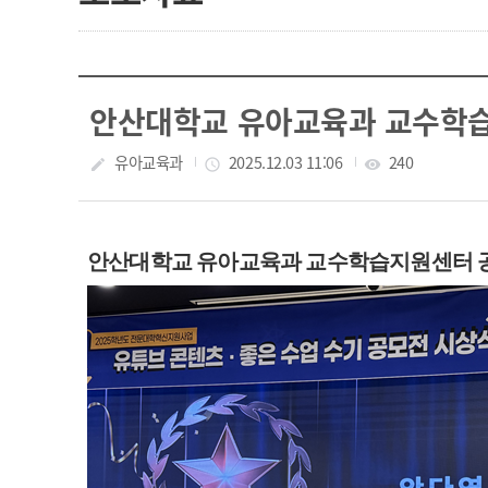
안산대학교 유아교육과 교수학습
작성자
유아교육과
작성일
2025.12.03 11:06
조회수
240
create
access_time
visibility
안산대학교 유아교육과 교수학습지원센터 